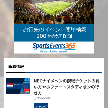
Fiorentina（ACFフィオレンティ
ーナ） 創設年 2002年 愛称
Viola（ヴィオラ）*紫の意味 チー
ムカラー ...
新着情報
NECナイメヘンの観戦チケットの買
い方やホファートスタディオンの行
き方
2026/5/6
オランダ