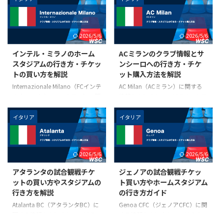
2026/5/6
2026/5/6
インテル・ミラノのホーム
ACミランのクラブ情報とサ
スタジアムの行き方・チケッ
ンシーロへの行き方・チケ
トの買い方を解説
ット購入方法を解説
Internazionale Milano（FCインテ
AC Milan（ACミラン）に関する
ルナツィオナーレ・ミラノ）に関
情報をまとめたページです。クラ
する情報をまとめたページです。
ブ創設年や愛称などの基本情報、
クラブ創設年や愛称などの基本情
ホームスタジアムであるStadio
イタリア
イタリア
報、ホームスタジアムである
Giuseppe Meazza（スタディオ・
Stadio Giuseppe Meazza（スタ
ジュゼッペ・メアッツァ）の所在
ディオ・ジュゼッペ・メアッツ
地と行き方、ACミランの試合の
2026/5/6
2026/5/6
ァ）の所在地と行き方、インテル
チケット手配方法などを解説して
ナツィオナーレ・ミラノの試合の
います。現地観戦をお考えの方は
アタランタの試合観戦チケ
ジェノアの試合観戦チケッ
チケット手配方法などを解説して
参考にご覧ください。 クラブ基
ットの買い方やスタジアムの
ト買い方やホームスタジアム
います。現地観戦をお考えの方は
本情報 名称 Associazione Calcio
行き方を解説
の行き方ガイド
参考にご覧ください。 クラブ基
Milan（アソチアツィオーネ・カ
本情報 名称 FC Internazionale
ルチョ・ミラン、略称はACミラ
Atalanta BC（アタランタBC）に
Genoa CFC（ジェノアCFC）に関
Milano（FCインテルナツィオナ
ン） 創設年 1899年 愛称
関する情報をまとめたページで
する情報をまとめたページです。