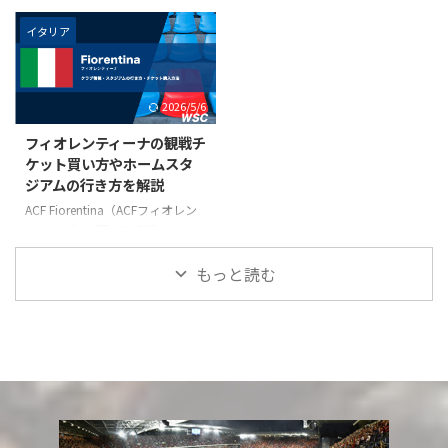
ーレ・ミラノ） 創設年 1 ...
Rossoneri（ロッソネリ） ...
す。名称や愛称などの基本情報、
名称や愛称などの基本情報、ホー
ホームスタジアムであるStadio
ムスタジアムであるStadio
イタリア
Atleti Azzurri d'Italia（スタディ
Comunale Luigi Ferraris(スタディ
オ・アトレティ・アズーリ・ディ
オ・ルイジ・フェッラーリス）の
ターリア）の所在地と行き方、ア
所在地と行き方、ジェノアCFCの
2026/5/6
タランタBCの試合のチケット手
試合のチケット手配方法などを解
配方法などを解説しています。現
説しています。現地観戦をお考え
フィオレンティーナの観戦チ
地観戦をお考えの方は参考にご覧
の方は参考にご覧ください。 ク
ケット買い方やホームスタ
ください。 クラブ基本情報 名称
ラブ基本情報 名称 Genoa
ジアムの行き方を解説
Atalanta BC（アタランタBC） 創
CFC（ジェノアCFC） 創設年
設年 1907年 愛称 Nerazzurri（ネ
1893年 愛称 Grifone、Grifo（グ
ACF Fiorentina（ACFフィオレン
ラッズーリ）*黒と青の意味 チー
リフォン）Rossoblù（ロッソブ
ティーナ）に関する情報をまとめ
ムカラー ...
ル） チームカラー ...
たページです。クラブ創設年や愛
称などの基本情報、ホームスタジ
もっと読む
アムであるStadio Artemio
Franchi（スタディオ・アルテミ
オ・フランキ）の所在地と行き
方、ACFフィオレンティーナの試
合のチケット手配方法などを解説
しています。現地観戦をお考えの
方は参考にご覧ください。 クラ
ブ基本情報 名称 ACF