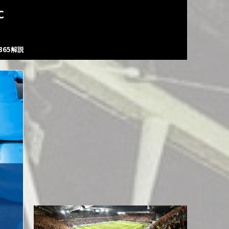
C
s365解説