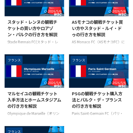
2026/5/6
2026/5/6
スタッド・レンヌの観戦チ
ASモナコの観戦チケット買
ケットの買い方やロアゾ
い方やスタッド・ルイ・ド
ン・パルクの行き方を解説
ゥの行き方を解説
Stade Rennais FC(スタッド・レ
AS Monaco FC（ASモナコFC）に
ンヌFC)に関する情報をまとめた
関する情報をまとめたページで
ページです。名称や愛称などの基
す。名称や愛称などの基本情報、
本情報、ホームスタジアムである
ホームスタジアムであるStade
フランス
フランス
Roazhon Park（ロアゾン・パル
Louis II（スタッド・ルイ・ド
ク）の所在地と行き方、スタッ
ゥ）の所在地と行き方、ASモナ
ド・レンヌFCの試合のチケット
コFCの試合のチケット手配方法
2026/5/6
2026/5/6
手配方法などを解説しています。
などを解説しています。現地観戦
現地観戦をお考えの方は参考にご
をお考えの方は参考にご覧くださ
マルセイユの観戦チケット
PSGの観戦チケット購入方
覧ください。 クラブ基本情報 名
い。 クラブ基本情報 名称 AS
入手方法とホームスタジアム
法とパルク・デ・プランス
称 Stade Rennais FC（スタッ
Monaco FC（ASモナコFC） 創設
の行き方を解説
の行き方を解説
ド・レンヌFC） 創設年 1901年
年 1924年 愛称 Les Rouge et
愛称 Les Rennais（ラ・レンヌ）
Blanc（レ・ルージュ・エ・ブラ
Olympique de Marseille（オリン
Paris Saint-Germain FC（パリ・
Les Rouges et Noirs（ラ・ルージ
ン）*「赤と白」の意味 チームカ
ピック・マルセイユ）に関する情
サンジェルマンFC）に関する情
ュ・エ・ ...
ラー 赤と白 ホームタウン ...
報をまとめたページです。クラブ
報をまとめたページです。クラブ
名称や創設年や愛称などの基本情
名称や創設年や愛称などの基本情
フランス