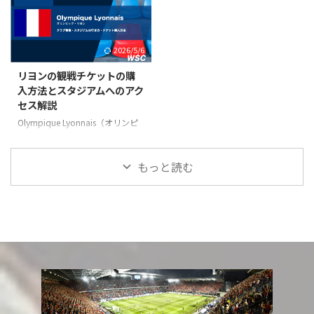
報、ホームスタジアムである
報、ホームスタジアムであるParc
Stade Vélodrome（スタッド・ヴ
des Princes（パルク・デ・プラン
ェロドローム）の所在地と行き
ス）の所在地と行き方、パリ・サ
2026/5/6
方、オリンピック・マルセイユの
ンジェルマンFCの試合のチケッ
試合のチケット手配方法などを解
ト手配方法などを解説していま
リヨンの観戦チケットの購
説しています。現地観戦をお考え
す。現地観戦をお考えの方は参考
入方法とスタジアムへのアク
の方は参考にご覧ください。 ク
にご覧ください。 クラブ基本情
セス解説
ラブ基本情報 名称 Olympique de
報 名称 Paris Saint-Germain
Marseille（オランピック・ドゥ・
Football Club（パリ・サンジェ
Olympique Lyonnais（オリンピ
マルセイユ 英読：オリンピッ
ルマンFC） 創設年 1970年 愛
ック・リヨン）に関する情報をま
ク・マルセイユ） 創設年 1899年
称・略称 Le ...
とめたページです。クラブ名称や
...
創設年や愛称などの基本情報、ホ
もっと読む
ームスタジアムであるParc
Olympique lyonnais（パルク・
オリンピック・リヨン）の所在地
と行き方、オリンピック・リヨン
の試合のチケット手配方法などを
解説しています。現地観戦をお考
えの方は参考にご覧ください。
クラブ基本情報 名称 Olympique
Lyonnais（オリンピック・リヨ
ン） 創設年 1950年 愛称・略称