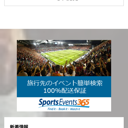
Raymond Kopa（スタッド・レ
イモンド・コパ）の所在地と行き
方、アンジェSCOの試合のチケッ
ト手配方法などを解説していま
す。現地観戦をお考えの方は参考
にご覧ください。 クラブ基本情
報 名称 Angers Sporting Club de
l'Ouest（アンジェSCO） 創設年
1919年 愛称 ラ・SCO チームカラ
ー 白と黒 ホームタウン アンジェ
（フランス） 公 ...
新着情報