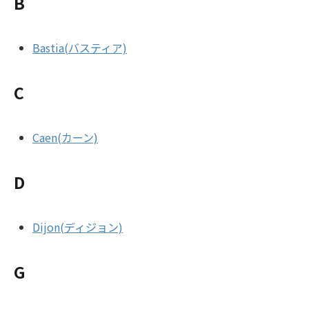
B
Bastia(バスティア)
C
Caen(カーン)
D
Dijon(ディジョン)
G